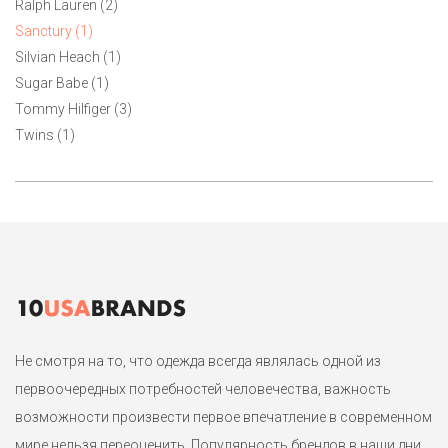
Ralph Lauren (2)
бренда Sanctury. Натуральный дышащий состав. Mаркировка
американская 10-ка маломерит на р. 46.
Sanctury (1)
Silvian Heach (1)
Sugar Babe (1)
1
Tommy Hilfiger (3)
Twins (1)
Не смотря на то, что одежда всегда являлась одной из
первоочередных потребностей человечества, важность
возможности произвести первое впечатление в современном
мире нельзя переоценить. Популярность брендов в наши дни