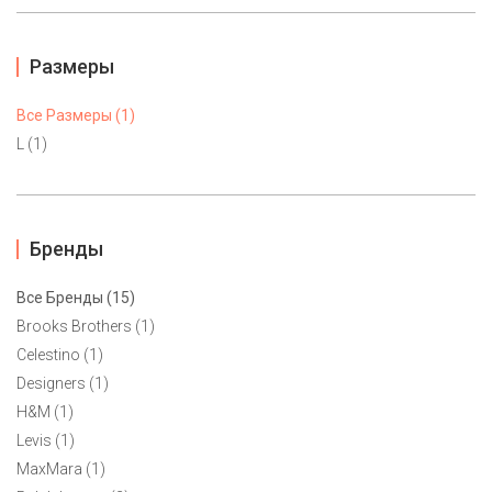
Размеры
Все Размеры (1)
L (1)
Бренды
Все Бренды (15)
Brooks Brothers (1)
Celestino (1)
Designers (1)
Брюки женские Sanctury М-L(46)
H&M (1)
4500 ₽
Levis (1)
MaxMara (1)
Легкие летние брючки из дышащего льна от американского