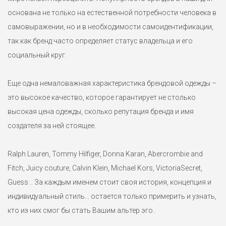
основана не только на естественной потребности человека в
самовыражении, но и в необходимости самоидентификации,
так как бренд часто определяет статус владельца и его
социальный круг.
Еще одна немаловажная характеристика брендовой одежды –
это высокое качество, которое гарантирует не столько
высокая цена одежды, сколько репутация бренда и имя
создателя за ней стоящее.
Ralph Lauren, Tommy Hilfiger, Donna Karan, Abercrombie and
Fitch, Juicy couture, Calvin Klein, Michael Kors, VictoriaSecret,
Guess .. За каждым именем стоит своя история, концепция и
индивидуальный стиль... остается только примерить и узнать,
кто из них смог бы стать Вашим альтер эго..