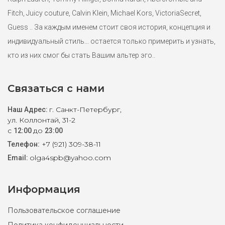
Fitch, Juicy couture, Calvin Klein, Michael Kors, VictoriaSecret,
Guess .. За каждым именем стоит своя история, концепция и
индивидуальный стиль... остается только примерить и узнать,
кто из них смог бы стать Вашим альтер эго..
Связаться с нами
г. Санкт-Петербург,
Наш Адрес:
ул. Коллонтай, 31-2
с
до
12:00
23:00
+7 (921) 309-38-11
Телефон:
olga4spb@yahoo.com
Email:
Информация
Пользовательское соглашение
Худи женское DKNY XL