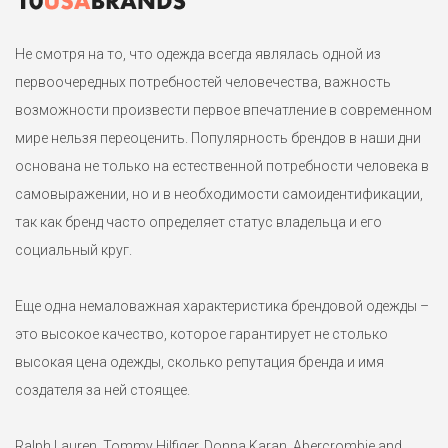
Не смотря на то, что одежда всегда являлась одной из
первоочередных потребностей человечества, важность
возможности произвести первое впечатление в современном
мире нельзя переоценить. Популярность брендов в наши дни
Женский джемпер Tommy Hilfiger S-M(44), M
основана не только на естественной потребности человека в
6900 ₽
самовыражении, но и в необходимости самоидентификации,
так как бренд часто определяет статус владельца и его
Тонкий джемпер с таксой от Tommy Hilfiger. Маркировка М на
социальный круг.
р. 44 или 44-46. Натуральный состав.
Еще одна немаловажная характеристика брендовой одежды –
это высокое качество, которое гарантирует не столько
высокая цена одежды, сколько репутация бренда и имя
создателя за ней стоящее.
Ralph Lauren, Tommy Hilfiger, Donna Karan, Abercrombie and