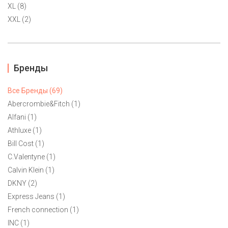
XL (8)
XXL (2)
Бренды
Все Бренды (69)
Abercrombie&Fitch (1)
Alfani (1)
Athluxe (1)
Bill Cost (1)
C.Valentyne (1)
Calvin Klein (1)
Женский джемпер Tommy Hilfiger S-M(44), M
DKNY (2)
6900 ₽
Express Jeans (1)
Тонкий джемпер с мишкой от Tommy Hilfiger. Маркировка М на
French connection (1)
р. 44 или 44-46. Натуральный состав.
INC (1)