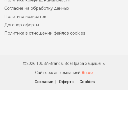
Политика конфиденциальности
5500 ₽
Согласие на обработку данных
Легкое женское худи DKNY из 100% хлопка. Линейка DKNY
Политика возвратов
sport. Маркировка XL на размер 48-50.
Договор оферты
Политика в отношении файлов cookies
©2026 10USA-Brands. Все Права Защищены
Сайт создан компанией
Bizoo
Согласие
|
Оферта
|
Cookies