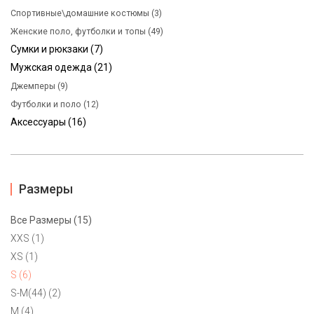
Спортивные\домашние костюмы (3)
Женские поло, футболки и топы (49)
Сумки и рюкзаки (7)
Мужская одежда (21)
Джемперы (9)
Футболки и поло (12)
Аксессуары (16)
Брюки женские Brooks Brothers S
9900 ₽
Уютные полушерстяные брюки-бананы от американского
Размеры
бренда Brooks brothers регулярно поставлющего костюмы для
инагураций американских президентов. Пояс в тон, карманы,
Все Размеры (15)
элегантный глубокий зеленый цвет. Маркировка
XXS (1)
американская 4-ка на размер 42-44.
XS (1)
S (6)
S-M(44) (2)
M (4)