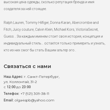
высокая цена одежды, сколько репутация бренда и имя
создателя за ней стоящее.
Ralph Lauren, Tommy Hilfiger, Donna Karan, Abercrombie and
Fitch, Juicy couture, Calvin Klein, Michael Kors, VictoriaSecret,
Guess .. За каждым именем стоит своя история, концепция и
индивидуальный стиль... остается только примерить и узнать,
Джинсы Ralph Lauren S
кто из них смог бы стать Вашим альтер эго..
5500 ₽
Облегченные зауженные джинсы линии Ralph Lauren Jeans из
Связаться с нами
тонкого денима. Однородная проварка blue washed.
г. Санкт-Петербург,
Наш Адрес:
ул. Коллонтай, 31-2
с
до
12:00
23:00
+7 (921) 309-38-11
Телефон:
olga4spb@yahoo.com
Email: