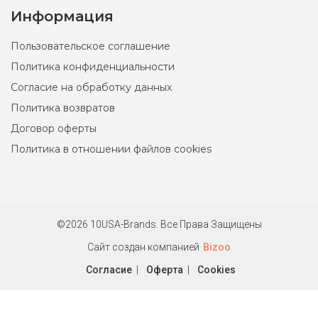
Информация
Пользовательское соглашение
Политика конфиденциальности
Согласие на обработку данных
Политика возвратов
Договор оферты
Политика в отношении файлов cookies
Юбка Silvian Heach S, M
4700 ₽
©2026 10USA-Brands. Все Права Защищены
Эффектная черная юбка из экокожи от Silvian Heach. Удобные
втачные кармашки.
Сайт создан компанией
Bizoo
Согласие
|
Оферта
|
Cookies