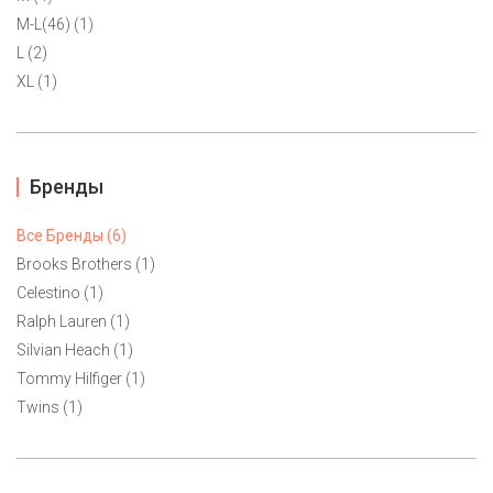
M-L(46) (1)
L (2)
XL (1)
Бренды
Все Бренды (6)
Brooks Brothers (1)
Celestino (1)
Ralph Lauren (1)
Silvian Heach (1)
Юбка Tommy Hilfiger S
Tommy Hilfiger (1)
5500 ₽
Twins (1)
Легкая воздушная юбочкаTommy Hilfiger с яркими
контрастными полосками. Плащевка на хлопчатобумажном