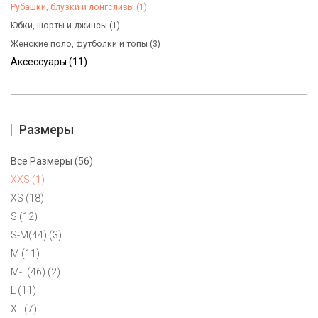
Рубашки, блузки и лонгсливы (1)
Юбки, шорты и джинсы (1)
Женские поло, футболки и топы (3)
Аксессуары (11)
Размеры
Все Размеры (56)
XXS (1)
XS (18)
S (12)
S-M(44) (3)
Белая блузка Tommy Hilfiger XXS, XS
M (11)
7900 ₽
M-L(46) (2)
Белоснежная блузка Tommy Hilfiger с разрезами по бокам.
L (11)
Маркировка XXS c актуальной свободной посадкой, поэтому
XL (7)