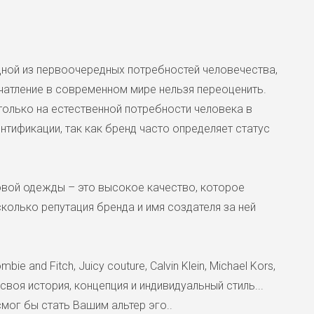
состав. Оригинальная цена 426
одной из первоочередных потребностей человечества,
атление в современном мире нельзя переоценить.
только на естественной потребности человека в
тификации, так как бренд часто определяет статус
вой одежды – это высокое качество, которое
Женский лонгслив Ralph 
колько репутация бренда и имя создателя за ней
5500 ₽
Уютный лонгслив Ralph Lauren 
Маркировка М на р.44 с притал
bie and Fitch, Juicy couture, Calvin Klein, Michael Kors,
Отделка рукава брендированн
 своя история, концепция и индивидуальный стиль...
 смог бы стать Вашим альтер эго..