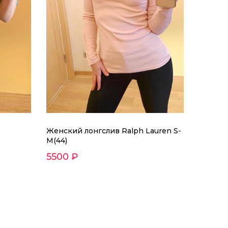
Женский лонгслив Ralph Lauren S-
M(44)
5500 ₽
 Kors S, S-M(44)