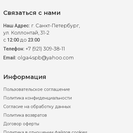
 евро.
Связаться с нами
Наш Адрес:
г. Санкт-Петербург,
ул. Коллонтай, 31-2
с
12:00
до
23:00
Телефон:
+7 (921) 309-38-11
Email:
olga4spb@yahoo.com
Информация
Lauren S-M(44)
Пользовательское соглашение
Политика конфиденциальности
из ребристого хлопка пудрового розового цвета.
Согласие на обработку данных
енной посадкой на рост от 170см. Ворот "лодочка".
Политика возвратов
ыми пуговками.
Договор оферты
Политика в отношении файлов cookies