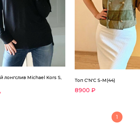
 лонгслив Michael Kors S,
Топ C'N'C S-M(44)
8900 ₽
₽
1
Женский лонгслив Michael
6500 ₽