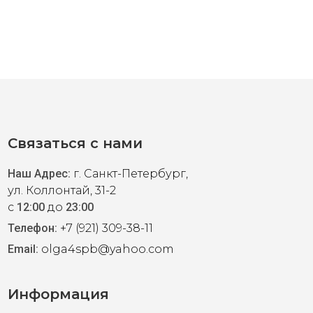
Связаться с нами
46)
Наш Адрес:
г. Санкт-Петербург,
ул. Коллонтай, 31-2
с
12:00
до
23:00
иган в цвете cream от греческого бренда Rococo.
Телефон:
+7 (921) 309-38-11
ивая талию и грудь. Отлично смотрится поверх
Маркировка ML на р. 44-46-48.
Email:
olga4spb@yahoo.com
Информация