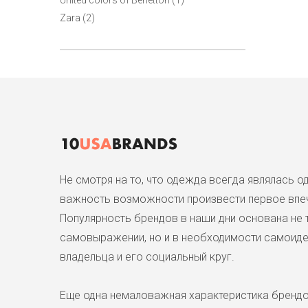
United colors of Benetton (1)
Zara (2)
Не смотря на то, что одежда всегда являлась 
важность возможности произвести первое впеч
Популярность брендов в наши дни основана не 
самовыражении, но и в необходимости самоиден
владельца и его социальный круг.
Еще одна немаловажная характеристика брендо