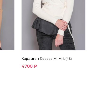
Кардиган Rococo M, M-L(46)
4700 ₽
ческого бренда Rococo в стиле спортивный шик.