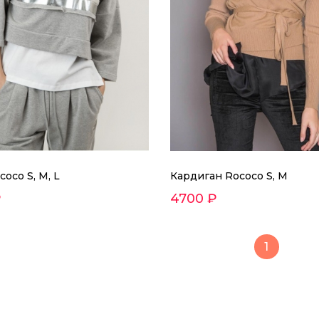
coco S, M, L
Кардиган Rococo S, M
₽
4700 ₽
1
Худи Rococo S, M, L
5500 ₽
Уютное худи премиального гре