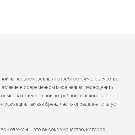
Кардиган Rococo M, M-L(
одной из первоочередных потребностей человечества,
4700 ₽
атление в современном мире нельзя переоценить.
Женственный трикотажный кард
только на естественной потребности человека в
Завязывается на запах подчерк
тификации, так как бренд часто определяет статус
контрастных блузок и рубашек. 
вой одежды – это высокое качество, которое