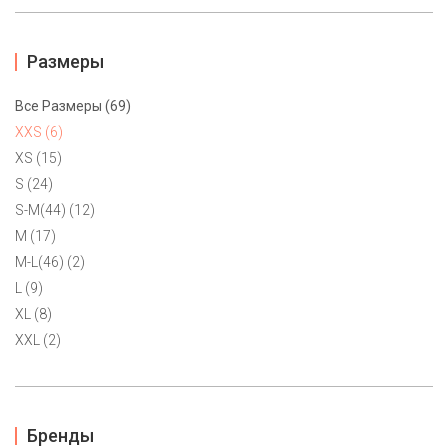
Размеры
Все Размеры (69)
XXS (6)
XS (15)
S (24)
S-M(44) (12)
Толстовка на меху Tommy Hilfiger XXS, XS
M (17)
9500 ₽
M-L(46) (2)
Яркое женственное худи на белоснежном меху "шерпа" от
L (9)
Tommy Hilfiger. Cупер уютное и достаточно теплое. 60%хлопок.
XL (8)
Логотип вышит золотой нитью. Маркировки большемерят XXS
XXL (2)
на р.40-42.
Бренды