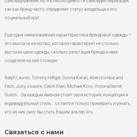
самовыражении, но и в необходимости самоидентификации,
так как бренд часто определяет статус владельца и его
социальный круг.
Толстовка на меху Tommy Hilfiger XXS, XS
9500 ₽
Еще одна немаловажная характеристика брендовой одежды –
это высокое качество, которое гарантирует не столько
Темно-синее супер женственное худи на белоснежном меху
высокая цена одежды, сколько репутация бренда и имя
"шерпа" от Tommy Hilfiger. Cупер уютное и достаточно теплое.
60%хлопок. Логотип вышит золотой нитью. Маркировки
создателя за ней стоящее.
большемерят XXS на р.40-42.
Ralph Lauren, Tommy Hilfiger, Donna Karan, Abercrombie and
Fitch, Juicy couture, Calvin Klein, Michael Kors, VictoriaSecret,
Guess .. За каждым именем стоит своя история, концепция и
индивидуальный стиль... остается только примерить и узнать,
кто из них смог бы стать Вашим альтер эго..
Связаться с нами