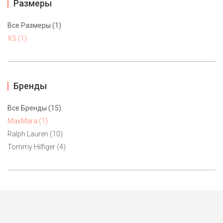
Размеры
Все Размеры (1)
XS (1)
Бренды
Все Бренды (15)
MaxMara (1)
Ralph Lauren (10)
Tommy Hilfiger (4)
Свитшот PennyBlack (Max Mara) XS
7500 ₽
Летний молочного цвета свитшот с вышивкой изображения
золотого ключика шелковой нитью, стеклярусом и палетками.