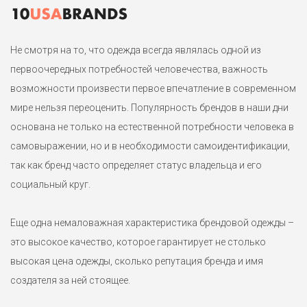
Линейка PennyBlack, принадлежащая концерну Max Mara.
Бирки подрезаны в соответствии с политикой аутлетов Max
Mara InTrend. Маркировка XS на р.40-42
Не смотря на то, что одежда всегда являлась одной из
первоочередных потребностей человечества, важность
1
возможности произвести первое впечатление в современном
мире нельзя переоценить. Популярность брендов в наши дни
основана не только на естественной потребности человека в
самовыражении, но и в необходимости самоидентификации,
так как бренд часто определяет статус владельца и его
социальный круг.
Еще одна немаловажная характеристика брендовой одежды –
это высокое качество, которое гарантирует не столько
высокая цена одежды, сколько репутация бренда и имя
создателя за ней стоящее.