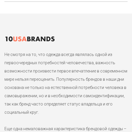
Яркий тонкий джемпер итальянского бренда United colors of
Benetton.
1
Не смотря на то, что одежда всегда являлась одной из
первоочередных потребностей человечества, важность
возможности произвести первое впечатление в современном
мире нельзя переоценить. Популярность брендов в наши дни
основана не только на естественной потребности человека в
самовыражении, но и в необходимости самоидентификации,
так как бренд часто определяет статус владельца и его
социальный круг.
Еще одна немаловажная характеристика брендовой одежды –