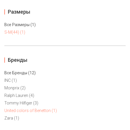
Размеры
Все Размеры (1)
S-M(44) (1)
Бренды
Все Бренды (12)
INC (1)
Monprix (2)
Ralph Lauren (4)
Tommy Hilfiger (3)
Джемпер United colors of Benetton S-M(44)
United colors of Benetton (1)
Zara (1)
4700 ₽