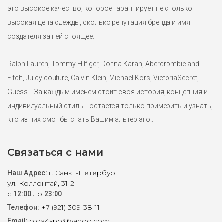
это высокое качество, которое гарантирует не столько
высокая цена одежды, сколько репутация бренда и имя
создателя за ней стоящее.
Ralph Lauren, Tommy Hilfiger, Donna Karan, Abercrombie and
Fitch, Juicy couture, Calvin Klein, Michael Kors, VictoriaSecret,
Guess .. За каждым именем стоит своя история, концепция и
индивидуальный стиль... остается только примерить и узнать,
кто из них смог бы стать Вашим альтер эго..
Связаться с нами
г. Санкт-Петербург,
Наш Адрес:
ул. Коллонтай, 31-2
с
до
12:00
23:00
+7 (921) 309-38-11
Телефон:
olga4spb@yahoo.com
Email: