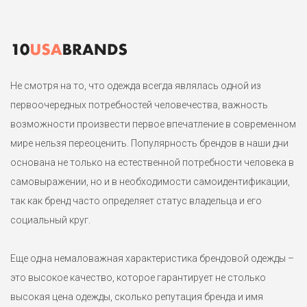
подчеркивая талию и грудь. Отлично смотрится поверх
контрастных блузок и рубашек. Маркировка ML на р. 44-46-48.
1
Не смотря на то, что одежда всегда являлась одной из
первоочередных потребностей человечества, важность
возможности произвести первое впечатление в современном
мире нельзя переоценить. Популярность брендов в наши дни
основана не только на естественной потребности человека в
самовыражении, но и в необходимости самоидентификации,
так как бренд часто определяет статус владельца и его
социальный круг.
Еще одна немаловажная характеристика брендовой одежды –
это высокое качество, которое гарантирует не столько
высокая цена одежды, сколько репутация бренда и имя