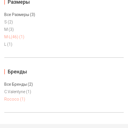
Размеры
Все Размеры (3)
S (2)
M (3)
M-L(46) (1)
L (1)
Бренды
Все Бренды (2)
C.Valentyne (1)
Кардиган Rococo M, M-L(46)
Rococo (1)
4700 ₽
Женственный трикотажный кардиган в цвете cream от
греческого бренда Rococo. Завязывается на запах