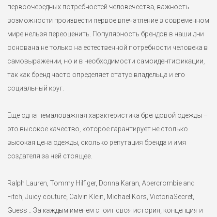
первоочередных потребностей человечества, важность
возможности произвести первое впечатление в современном
Джемпер Ralph Lauren XS
мире нельзя переоценить. Популярность брендов в наши дни
9500 ₽
основана не только на естественной потребности человека в
Уютный джемпер Ralph Lauren из высококачественного пима
самовыражении, но и в необходимости самоидентификации,
хлопка кораллового цвета. Маркировка XS на р.42-44.
так как бренд часто определяет статус владельца и его
Вышитый логотип на груди.
социальный круг.
Еще одна немаловажная характеристика брендовой одежды –
это высокое качество, которое гарантирует не столько
высокая цена одежды, сколько репутация бренда и имя
создателя за ней стоящее.
Ralph Lauren, Tommy Hilfiger, Donna Karan, Abercrombie and
Fitch, Juicy couture, Calvin Klein, Michael Kors, VictoriaSecret,
Guess .. За каждым именем стоит своя история, концепция и