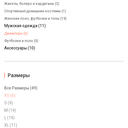
Жакеты, болеро и кардиганы (2)
Спортивные\домашние костюмы (1)
Женские поло, футболки и топы (19)
Мужская одежда (11)
Джемперы (6)
Футболки и поло (5)
Аксессуары (10)
Худи Tommy Hilfiger XS, XL, XXL
6900 ₽
Размеры
Трикотажное мужское худи от Tommy Hilfiger. 100% хлопок.
Маркировка XS на р.44, XL на р.52 и XXL на 54. Демисезонное,
Все Размеры (49)
без утеплителя.
XS (6)
S (9)
M (14)
L (19)
XL (11)