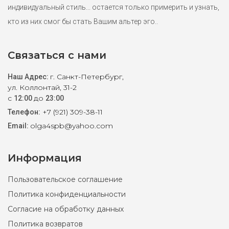
индивидуальный стиль... остается только примерить и узнать,
кто из них смог бы стать Вашим альтер эго..
Связаться с нами
г. Санкт-Петербург,
Наш Адрес:
ул. Коллонтай, 31-2
с
до
12:00
23:00
+7 (921) 309-38-11
Телефон:
olga4spb@yahoo.com
Email:
Информация
Cвитер Tommy Hilfiger XS, S
Пользовательское соглашение
Политика конфиденциальности
8900 ₽
Согласие на обработку данных
Голубой мужской свитер Tommy Hilfiger с горловиной на
Политика возвратов
молнии. 100% хлопок. Маркировка S маломерит на р.44 и