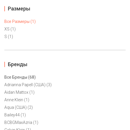
Размеры
Все Размеры (1)
XS (1)
S (1)
Бренды
Все Бренды (68)
Adrianna Papell (США) (3)
Aidan Mattox (1)
Коктейльное платье Material Girl S, XS
Anne Klein (1)
4900 ₽
Aqua (США) (2)
Bailey44 (1)
Элегантное бандажное платье от американского бренда
BCBGMaxAzria (1)
Material Girl