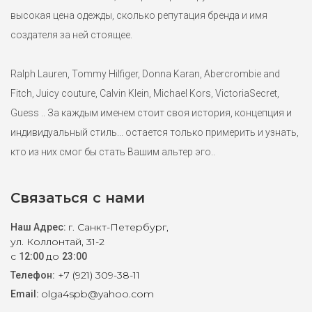
высокая цена одежды, сколько репутация бренда и имя
создателя за ней стоящее.
Ralph Lauren, Tommy Hilfiger, Donna Karan, Abercrombie and
Fitch, Juicy couture, Calvin Klein, Michael Kors, VictoriaSecret,
Guess .. За каждым именем стоит своя история, концепция и
индивидуальный стиль... остается только примерить и узнать,
кто из них смог бы стать Вашим альтер эго..
Связаться с нами
г. Санкт-Петербург,
Наш Адрес:
ул. Коллонтай, 31-2
с
до
12:00
23:00
+7 (921) 309-38-11
Телефон:
olga4spb@yahoo.com
Email: