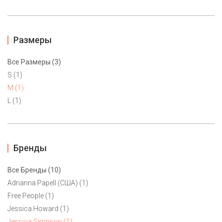
Размеры
Все Размеры (3)
S (1)
M (1)
L (1)
Бренды
Все Бренды (10)
Платье Jessica Simpson M
Adrianna Papell (США) (1)
6500 ₽
Free People (1)
Jessica Howard (1)
Воздушное платье зефирно-розового цвета от Jessica
Jessica Simpson (1)