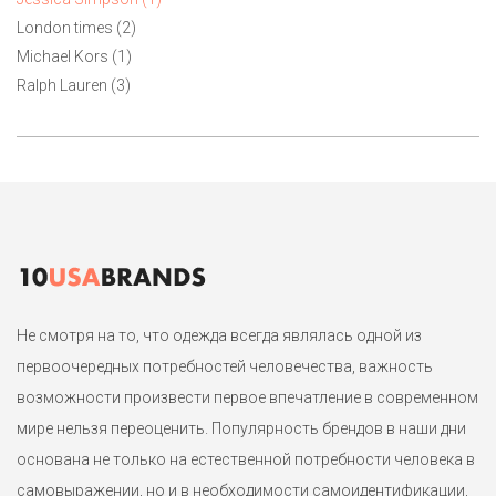
Simpson. Приталенная модель с пышными рукавами и
London times (2)
плиссерованной юбкой. Декоративные гипюровые вставки в
Michael Kors (1)
тон. Маркировка М на р. 44 или 44-46.
Ralph Lauren (3)
1
Не смотря на то, что одежда всегда являлась одной из
первоочередных потребностей человечества, важность
возможности произвести первое впечатление в современном
мире нельзя переоценить. Популярность брендов в наши дни
основана не только на естественной потребности человека в
самовыражении, но и в необходимости самоидентификации,