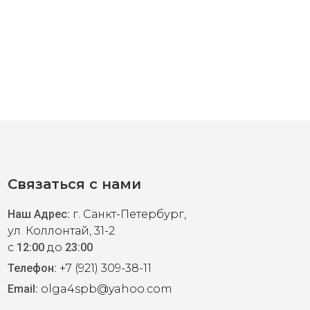
ное платье-футляр из темно-синего гипюра с легким
4, застежка молния. Маркировкa американский 10-й
 хлопка.
Связаться с нами
Наш Адрес:
г. Санкт-Петербург,
ica Howard L
ул. Коллонтай, 31-2
с
12:00
до
23:00
Телефон:
+7 (921) 309-38-11
rd с набивным бархатным цветочным принтом. Силуэт
Email:
olga4spb@yahoo.com
чиками". Размер 46-48.