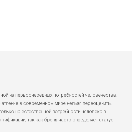
Роскошное привозное двухслой
деликатным блеском. рукав 3/
на р.48. Отличный состав с 63%
одной из первоочередных потребностей человечества,
Коктейльное платье Jess
атление в современном мире нельзя переоценить.
5900 ₽
только на естественной потребности человека в
Нарядное платье Jessica Howa
тификации, так как бренд часто определяет статус
трапеция с рукавами "колоколь