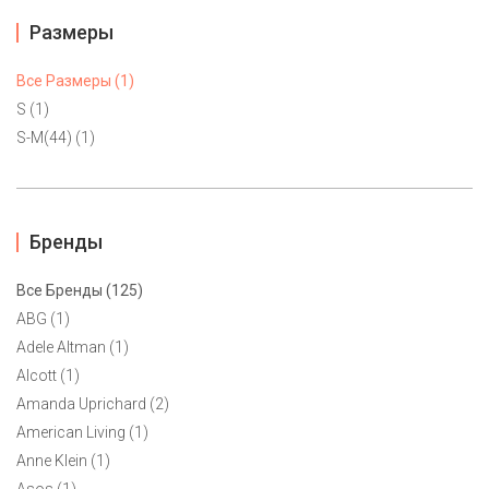
Размеры
Все Размеры (1)
S (1)
S-M(44) (1)
Бренды
Все Бренды (125)
ABG (1)
Adele Altman (1)
Платье-рубашка Trussardi S,S-M(44)
Alcott (1)
10500 ₽
Amanda Uprichard (2)
American Living (1)
Черно-белое платье-рубашка Trussardi. Элегантная длина
Anne Klein (1)
миди. Фурнитура из металла желтого цвета. Элегантный
Asos (1)