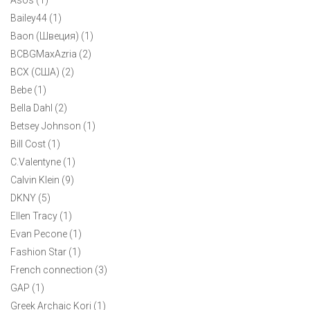
принт с логотипом бренда. Отличное платье на каждый день
Bailey44 (1)
Baon (Швеция) (1)
1
BCBGMaxAzria (2)
BCX (США) (2)
Bebe (1)
Bella Dahl (2)
Betsey Johnson (1)
Bill Cost (1)
C.Valentyne (1)
Calvin Klein (9)
DKNY (5)
Ellen Tracy (1)
Evan Pecone (1)
Fashion Star (1)
French connection (3)
GAP (1)
Greek Archaic Kori (1)