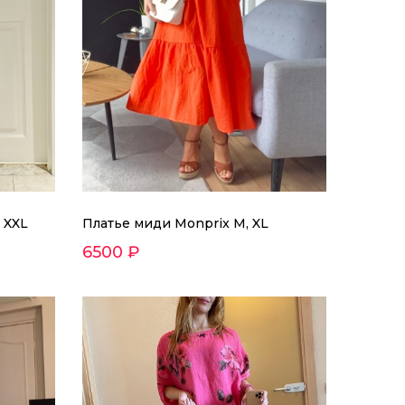
 XXL
Платье миди Мonprix M, XL
6500 ₽