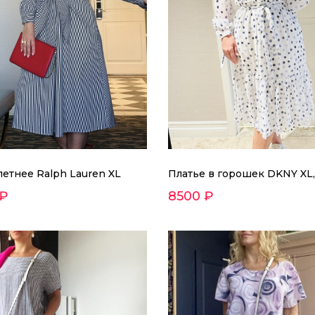
летнее Ralph Lauren XL
Платье в горошек DKNY XL,
 ₽
8500 ₽