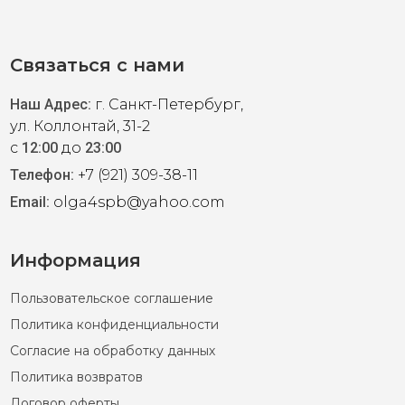
от американского бренда Ralph Lauren. Приталенный
Связаться с нами
 Элегантная длина миди. Натуральный дышащий
ий 10-й на размер 48-50. Идеальное платье на
Наш Адрес:
г. Санкт-Петербург,
ул. Коллонтай, 31-2
с
12:00
до
23:00
Телефон:
+7 (921) 309-38-11
Email:
olga4spb@yahoo.com
Информация
Пользовательское соглашение
Политика конфиденциальности
L, XXL
Согласие на обработку данных
Политика возвратов
 горошек от американского бренда DKNY.
Договор оферты