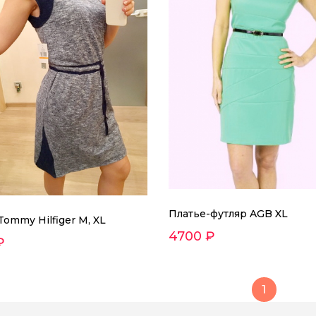
Платье-футляр AGB XL
Tommy Hilfiger M, XL
4700 ₽
₽
1
Платье летнее Ralph Lau