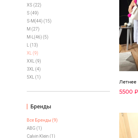
XS (22)
S (49)
S-M(44) (15)
M (27)
M-L(46) (5)
L (13)
XL (9)
XXL (9)
3XL (4)
5XL (1)
Летнее 
5500 
Бренды
Все Бренды (9)
ABG (1)
Calvin Klein (1)