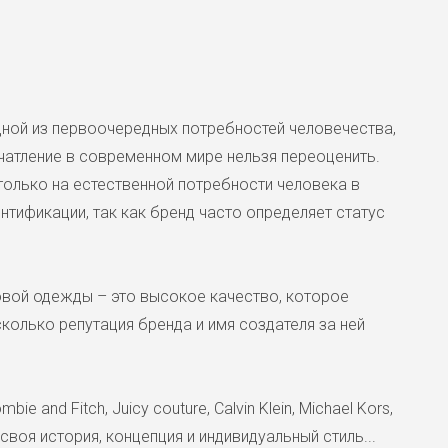
10500 ₽
Черно-белое платье в полоску 
силуэт с расклешенной юбкой.
состав. Маркировка американск
одной из первоочередных потребностей человечества,
каждый день.
атление в современном мире нельзя переоценить.
только на естественной потребности человека в
тификации, так как бренд часто определяет статус
вой одежды – это высокое качество, которое
колько репутация бренда и имя создателя за ней
Платье в горошек DKNY X
8500 ₽
bie and Fitch, Juicy couture, Calvin Klein, Michael Kors,
 своя история, концепция и индивидуальный стиль...
Воздушное шифоновое платье в