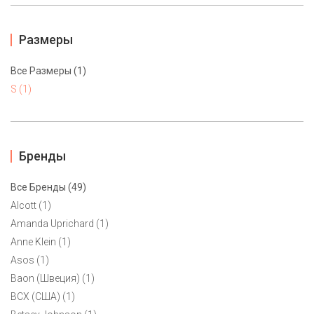
Размеры
Все Размеры (1)
S (1)
Бренды
Все Бренды (49)
Alcott (1)
Amanda Uprichard (1)
Платье-футляр Jones New York S
Anne Klein (1)
4900 ₽
Asos (1)
Baon (Швеция) (1)
BCX (США) (1)
1