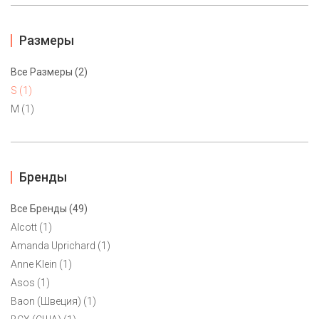
Размеры
Все Размеры (2)
S (1)
M (1)
Бренды
Все Бренды (49)
Платье Nine West S
Alcott (1)
Amanda Uprichard (1)
4700 ₽
Anne Klein (1)
Asos (1)
Baon (Швеция) (1)
1