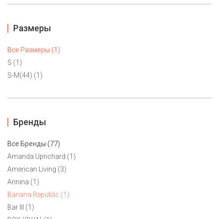
Размеры
Все Размеры (1)
S (1)
S-M(44) (1)
Бренды
Все Бренды (77)
Amanda Uprichard (1)
American Living (3)
Макси платье Banana Republic S, S-M(44)
Annina (1)
5500 ₽
Banana Republic (1)
Bar III (1)
Женственное макси платье Banana Republic. Маркировка 8 на