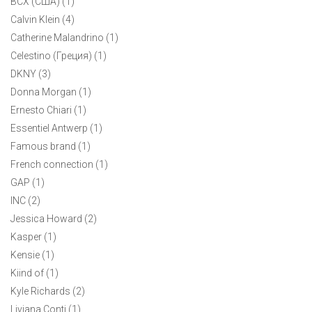
BCX (США) (1)
р.44. Шелковистый полиэстер. Рукав 3/4.
Calvin Klein (4)
Catherine Malandrino (1)
1
Celestino (Греция) (1)
DKNY (3)
Donna Morgan (1)
Ernesto Chiari (1)
Essentiel Antwerp (1)
Famous brand (1)
French connection (1)
GAP (1)
INC (2)
Jessica Howard (2)
Kasper (1)
Kensie (1)
Kiind of (1)
Kyle Richards (2)
Liviana Conti (1)