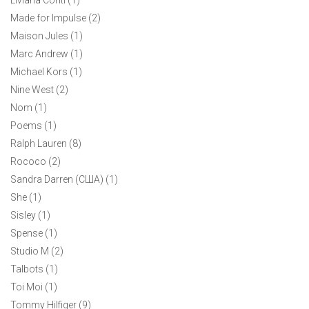
Made for Impulse (2)
Maison Jules (1)
Marc Andrew (1)
Michael Kors (1)
Nine West (2)
Nom (1)
Poems (1)
Коктейльное платье Kyle Richards M
Ralph Lauren (8)
4700 ₽
Rococo (2)
Sandra Darren (США) (1)
Яркое коктейльное платье в королевском синем цвете от
She (1)
американского бренда Kyle Richards
Sisley (1)
Spense (1)
1
Studio M (2)
Talbots (1)
Toi Moi (1)
Tommy Hilfiger (9)