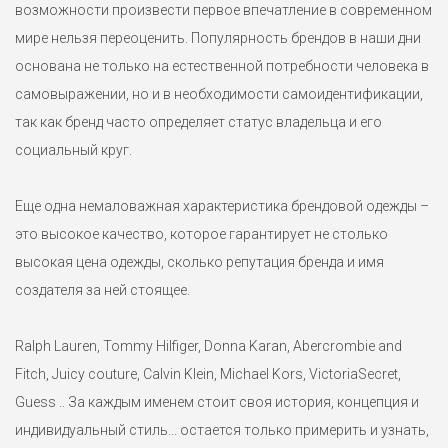
возможности произвести первое впечатление в современном
мире нельзя переоценить. Популярность брендов в наши дни
основана не только на естественной потребности человека в
самовыражении, но и в необходимости самоидентификации,
так как бренд часто определяет статус владельца и его
социальный круг.
Еще одна немаловажная характеристика брендовой одежды –
это высокое качество, которое гарантирует не столько
высокая цена одежды, сколько репутация бренда и имя
создателя за ней стоящее.
Ralph Lauren, Tommy Hilfiger, Donna Karan, Abercrombie and
Fitch, Juicy couture, Calvin Klein, Michael Kors, VictoriaSecret,
Guess .. За каждым именем стоит своя история, концепция и
индивидуальный стиль... остается только примерить и узнать,