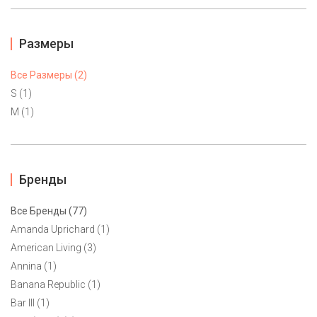
Размеры
Все Размеры (2)
S (1)
M (1)
Бренды
Все Бренды (77)
Amanda Uprichard (1)
American Living (3)
Коктейльное платье Kyle Richards S
Annina (1)
Banana Republic (1)
4700 ₽
Bar III (1)
Яркое коктейльное платье малинового цветa от