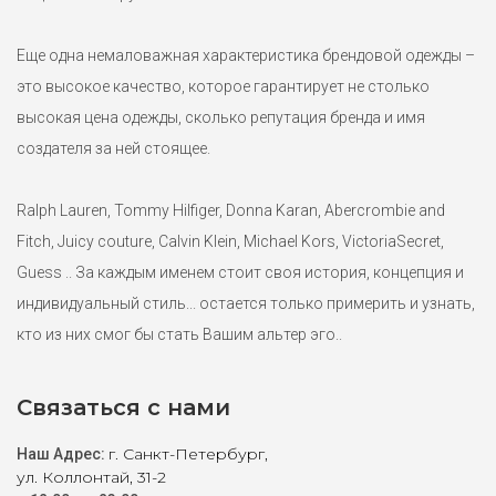
Еще одна немаловажная характеристика брендовой одежды –
это высокое качество, которое гарантирует не столько
высокая цена одежды, сколько репутация бренда и имя
создателя за ней стоящее.
Ralph Lauren, Tommy Hilfiger, Donna Karan, Abercrombie and
Fitch, Juicy couture, Calvin Klein, Michael Kors, VictoriaSecret,
Guess .. За каждым именем стоит своя история, концепция и
Платье в горошек DKNY XXL, 3XL
индивидуальный стиль... остается только примерить и узнать,
8500 ₽
кто из них смог бы стать Вашим альтер эго..
Воздушное шифоновое платье в горошек от американского
бренда DKNY. Элегантная длина миди. Выделенный плечевой
Связаться с нами
пояс.Комфортный пояс на резинке. Пуговки обтянутые тканью.
Легкий не мнущийся материал не создающий объем на
г. Санкт-Петербург,
Наш Адрес:
бедрах. Маркировка американский 12-й на размер 50+ и 16-й
ул. Коллонтай, 31-2
на размер 54.