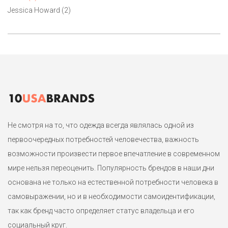
с акцентом на грудь. На талии эффектная пряжка из металла
Jessica Howard (2)
желтого цвета. Ткань отлично тянется и драпируется без
эффекта вялого трикотажа. Маркировка американский 12-й
размер на 50-52 или 52.
Не смотря на то, что одежда всегда являлась одной из
первоочередных потребностей человечества, важность
возможности произвести первое впечатление в современном
мире нельзя переоценить. Популярность брендов в наши дни
основана не только на естественной потребности человека в
самовыражении, но и в необходимости самоидентификации,
так как бренд часто определяет статус владельца и его
социальный круг.