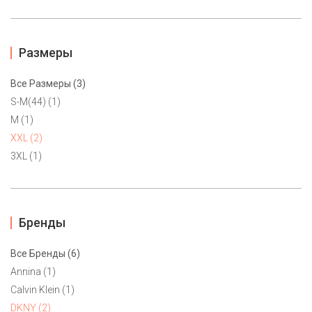
Размеры
Все Размеры (3)
S-M(44) (1)
M (1)
XXL (2)
3XL (1)
Бренды
Платье на запах DKNY XXL
Все Бренды (6)
8500 ₽
Annina (1)
Яркое трикотажное платье с цветочным принтом от
Calvin Klein (1)
американского бренда DKNY. Приталенная посадка по фигуре
DKNY (2)