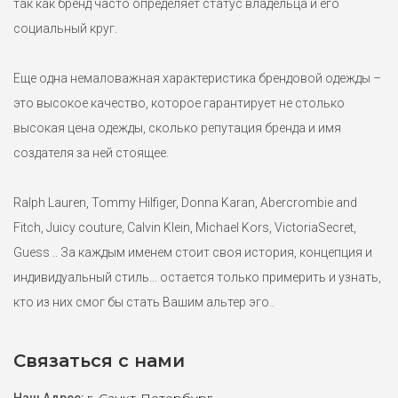
так как бренд часто определяет статус владельца и его
социальный круг.
Еще одна немаловажная характеристика брендовой одежды –
это высокое качество, которое гарантирует не столько
высокая цена одежды, сколько репутация бренда и имя
создателя за ней стоящее.
Ralph Lauren, Tommy Hilfiger, Donna Karan, Abercrombie and
Fitch, Juicy couture, Calvin Klein, Michael Kors, VictoriaSecret,
Guess .. За каждым именем стоит своя история, концепция и
индивидуальный стиль... остается только примерить и узнать,
кто из них смог бы стать Вашим альтер эго..
Связаться с нами
г. Санкт-Петербург,
Наш Адрес: