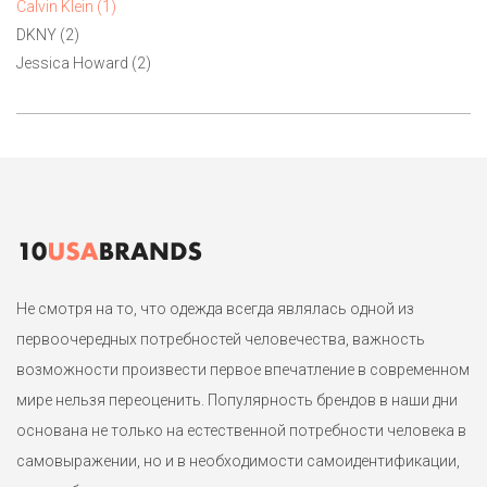
Calvin Klein (1)
американский 14-й на р.52 или 52-54.
DKNY (2)
Jessica Howard (2)
1
Не смотря на то, что одежда всегда являлась одной из
первоочередных потребностей человечества, важность
возможности произвести первое впечатление в современном
мире нельзя переоценить. Популярность брендов в наши дни
основана не только на естественной потребности человека в
самовыражении, но и в необходимости самоидентификации,