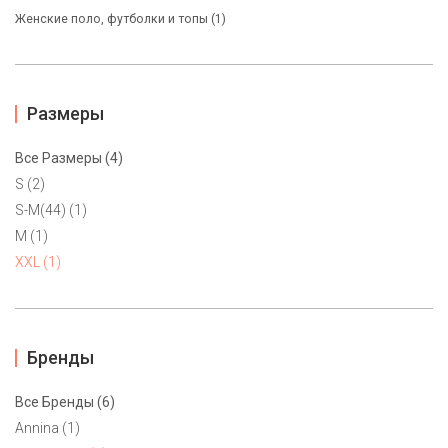
Женские поло, футболки и топы (1)
Размеры
Все Размеры (4)
S (2)
S-M(44) (1)
M (1)
XXL (1)
Платье Calvin Klein XXL
Бренды
7500 ₽
Все Бренды (6)
Эффектное платье-футляр от Calvin Klein с отделкой ворота
Annina (1)
металлическими бусинами. Посадка по фигуре. Маркировка