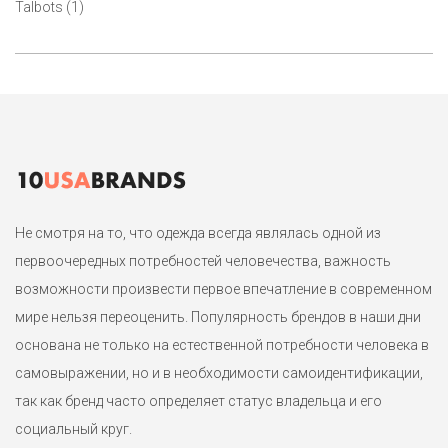
маломерит на р.50.
Talbots (1)
1
Не смотря на то, что одежда всегда являлась одной из
первоочередных потребностей человечества, важность
возможности произвести первое впечатление в современном
мире нельзя переоценить. Популярность брендов в наши дни
основана не только на естественной потребности человека в
самовыражении, но и в необходимости самоидентификации,
так как бренд часто определяет статус владельца и его
социальный круг.