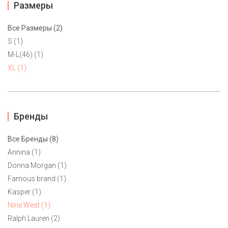
Размеры
Все Размеры (2)
S (1)
M-L(46) (1)
XL (1)
Бренды
Все Бренды (8)
Annina (1)
Платье Nine West XL
Donna Morgan (1)
5500 ₽
Famous brand (1)
Kasper (1)
Элегантное бежевое платье на подкладе от Nine West.
Nine West (1)
Приталенный силуэт. Эффектная контрастная отделка с
Ralph Lauren (2)
декоративными отверстиями. Маркировка американский 12-й