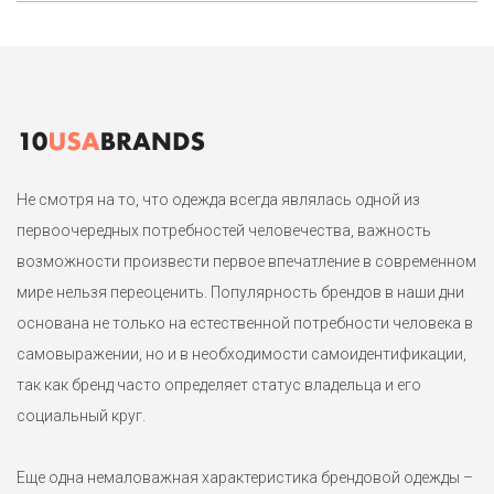
Маркировка 12petite на р.50 и невысокий рост.
1
Не смотря на то, что одежда всегда являлась одной из
первоочередных потребностей человечества, важность
возможности произвести первое впечатление в современном
мире нельзя переоценить. Популярность брендов в наши дни
основана не только на естественной потребности человека в
самовыражении, но и в необходимости самоидентификации,
так как бренд часто определяет статус владельца и его
социальный круг.
Еще одна немаловажная характеристика брендовой одежды –