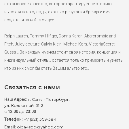
это высокое качество, которое гарантирует не столько
высокая цена одежды, сколько репутация бренда и имя
создателя за ней стоящее.
Ralph Lauren, Tommy Hilfiger, Donna Karan, Abercrombie and
Fitch, Juicy couture, Calvin Klein, Michael Kors, VictoriaSecret,
Guess .. За каждым именем стоит своя история, концепция и
индивидуальный стиль... остается только примерить и узнать,
кто из них смог бы стать Вашим альтер эго..
Связаться с нами
г. Санкт-Петербург,
Наш Адрес:
ул. Коллонтай, 31-2
с
до
12:00
23:00
+7 (921) 309-38-11
Телефон:
olga4spb@yahoo.com
Email: