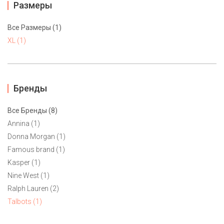
Размеры
Все Размеры (1)
XL (1)
Бренды
Все Бренды (8)
Annina (1)
Donna Morgan (1)
Famous brand (1)
Платье-футляр Talbots XL
Kasper (1)
4900 ₽
Nine West (1)
Ralph Lauren (2)
Яркое платье из плотного трикотажа от Talbots. Классический
Talbots (1)
силуэт с прилегающей посадкой. Натуральный состав с
наличием спандекса для обеспечения эластичности.