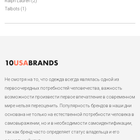
Ralph Lauren (2)
состав. Силуэт ампир с завышенной линией талии.
Talbots (1)
Маркировка американский L, но большемерит, потому на р. 48-
50.
1
Не смотря на то, что одежда всегда являлась одной из
первоочередных потребностей человечества, важность
возможности произвести первое впечатление в современном
мире нельзя переоценить. Популярность брендов в наши дни
основана не только на естественной потребности человека в
самовыражении, но и в необходимости самоидентификации,
так как бренд часто определяет статус владельца и его