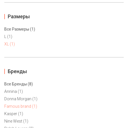
Размеры
Все Размеры (1)
L (1)
XL (1)
Бренды
Все Бренды (8)
Annina (1)
Donna Morgan (1)
Платье Famous brand L, XL
Famous brand (1)
3900 ₽
Kasper (1)
Nine West (1)
Уютное трикотажное платье Famous brand. Натуральный