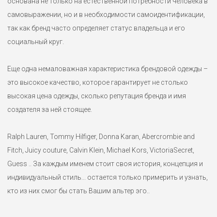
основана не только на естественной потребности человека в
самовыражении, но и в необходимости самоидентификации,
так как бренд часто определяет статус владельца и его
социальный круг.
Еще одна немаловажная характеристика брендовой одежды –
это высокое качество, которое гарантирует не столько
высокая цена одежды, сколько репутация бренда и имя
создателя за ней стоящее.
Ralph Lauren, Tommy Hilfiger, Donna Karan, Abercrombie and
Fitch, Juicy couture, Calvin Klein, Michael Kors, VictoriaSecret,
Guess .. За каждым именем стоит своя история, концепция и
индивидуальный стиль... остается только примерить и узнать,
кто из них смог бы стать Вашим альтер эго..