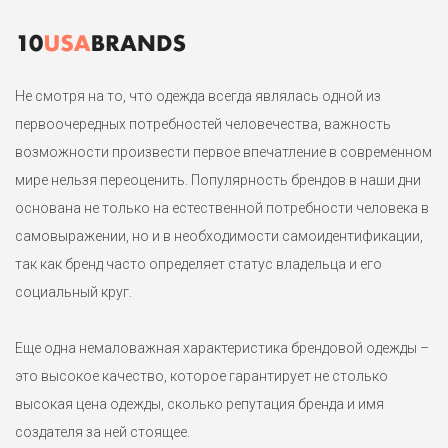
5%эластан. Маркировка английский 12-й подойдет на размер
46 или 46 - 48.
Не смотря на то, что одежда всегда являлась одной из
первоочередных потребностей человечества, важность
возможности произвести первое впечатление в современном
мире нельзя переоценить. Популярность брендов в наши дни
основана не только на естественной потребности человека в
самовыражении, но и в необходимости самоидентификации,
так как бренд часто определяет статус владельца и его
социальный круг.
Еще одна немаловажная характеристика брендовой одежды –
это высокое качество, которое гарантирует не столько
высокая цена одежды, сколько репутация бренда и имя
создателя за ней стоящее.