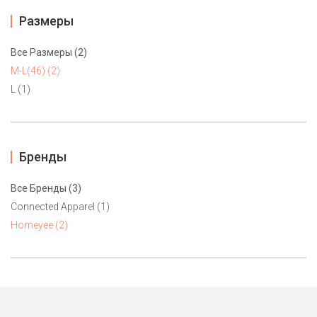
Размеры
Все Размеры (2)
M-L(46) (2)
L (1)
Бренды
Все Бренды (3)
Connected Apparel (1)
Homeyee (2)
Приталенное платье Homeyee M-L(46), L
5500 ₽
Элегантное красное платье от американского бренда
Homeyee. A-силуэт с отрезной линией талии. 95%полиэстер