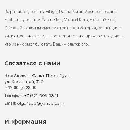
Ralph Lauren, Tommy Hilfiger, Donna Karan, Abercrombie and
Fitch, Juicy couture, Calvin Klein, Michael Kors, VictoriaSecret,
Guess .. За каждым именем стоит своя история, концепция и
индивидуальный стиль... остается только примерить и узнать,
кто из них смог бы стать Вашим альтер эго..
Cерое платье-футляр Homeyee M-L(46)
Связаться с нами
5500 ₽
г. Санкт-Петербург,
Наш Адрес:
Элегантное платье-футляр от американского бренда
ул. Коллонтай, 31-2
Homeyee. Приталенный силуэт с юбкой "тюльпан". Маркировка
с
до
12:00
23:00
американский 8-й маломерит на размер 46.
+7 (921) 309-38-11
Телефон:
olga4spb@yahoo.com
Email:
1
Информация