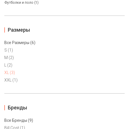
Футболки и поло (1)
Размеры
Все Размеры (6)
S (1)
M (2)
L (2)
XL (3)
XXL (1)
Футболка женская Calvin Klein XL
4900 ₽
Базовая женская футболка Calvin Klein c круглым вырезом.
Бренды
Линейка Calvin Klein Jeans. Маркировка XL petite на размер 48-
50 и невысокий рост.
Все Бренды (9)
Bill Cost (1)