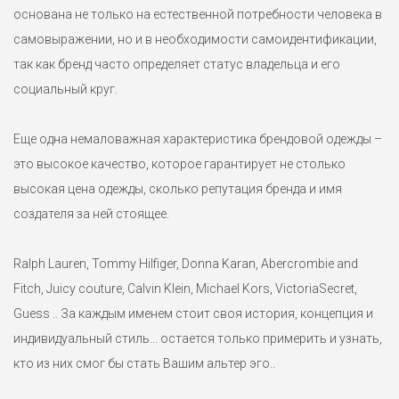
основана не только на естественной потребности человека в
самовыражении, но и в необходимости самоидентификации,
так как бренд часто определяет статус владельца и его
социальный круг.
Футболка женская Calvin Klein XL
4900 ₽
Еще одна немаловажная характеристика брендовой одежды –
это высокое качество, которое гарантирует не столько
Базовая женская футболка Calvin Klein c круглым вырезом.
высокая цена одежды, сколько репутация бренда и имя
Линейка Calvin Klein Jeans. Маркировка XL на размер 48-50.
создателя за ней стоящее.
Ralph Lauren, Tommy Hilfiger, Donna Karan, Abercrombie and
Fitch, Juicy couture, Calvin Klein, Michael Kors, VictoriaSecret,
Guess .. За каждым именем стоит своя история, концепция и
индивидуальный стиль... остается только примерить и узнать,
кто из них смог бы стать Вашим альтер эго..