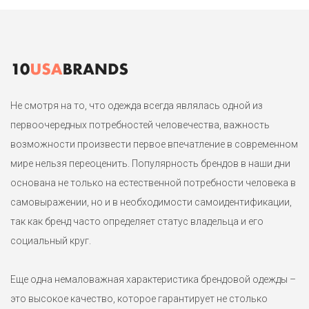
цвета. Широкие брючки с кулиской , маркировка S petite на
размер 42-44 и рост до 162см + курточка на молнии с
капюшоном и втачными кармашками, маркировка XS , на р. 42-
44.
1
Не смотря на то, что одежда всегда являлась одной из
первоочередных потребностей человечества, важность
возможности произвести первое впечатление в современном
мире нельзя переоценить. Популярность брендов в наши дни
основана не только на естественной потребности человека в
самовыражении, но и в необходимости самоидентификации,
так как бренд часто определяет статус владельца и его
социальный круг.
Еще одна немаловажная характеристика брендовой одежды –
это высокое качество, которое гарантирует не столько