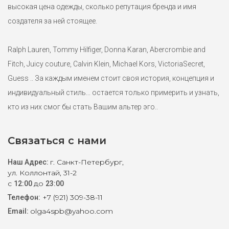
высокая цена одежды, сколько репутация бренда и имя
создателя за ней стоящее.
Ralph Lauren, Tommy Hilfiger, Donna Karan, Abercrombie and
Fitch, Juicy couture, Calvin Klein, Michael Kors, VictoriaSecret,
Guess .. За каждым именем стоит своя история, концепция и
индивидуальный стиль... остается только примерить и узнать,
кто из них смог бы стать Вашим альтер эго..
Связаться с нами
г. Санкт-Петербург,
Наш Адрес:
ул. Коллонтай, 31-2
с
до
12:00
23:00
+7 (921) 309-38-11
Телефон:
olga4spb@yahoo.com
Email: