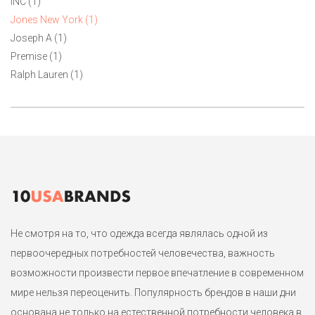
INC (1)
подклада от Jones New York. Маркировка S на размер 42-44 и
Jones New York (1)
М на размер 44-46. Застежка молния.
Joseph A (1)
Premise (1)
1
Ralph Lauren (1)
Не смотря на то, что одежда всегда являлась одной из
первоочередных потребностей человечества, важность
возможности произвести первое впечатление в современном
мире нельзя переоценить. Популярность брендов в наши дни
основана не только на естественной потребности человека в