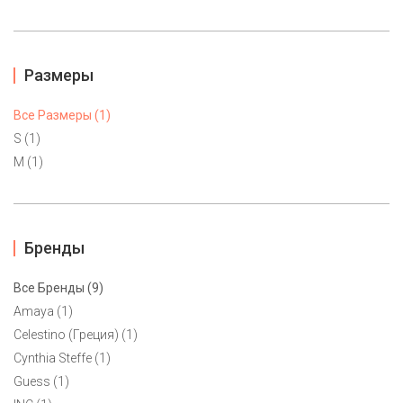
Размеры
Все Размеры (1)
S (1)
M (1)
Бренды
Все Бренды (9)
Amaya (1)
Жакет Jones New York S, M
Celestino (Греция) (1)
5500 ₽
Cynthia Steffe (1)
Guess (1)
Элегантный жакет из плотной натуральной ткани без