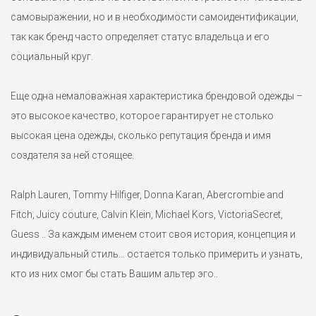
самовыражении, но и в необходимости самоидентификации,
так как бренд часто определяет статус владельца и его
социальный круг.
Еще одна немаловажная характеристика брендовой одежды –
это высокое качество, которое гарантирует не столько
высокая цена одежды, сколько репутация бренда и имя
создателя за ней стоящее.
Ralph Lauren, Tommy Hilfiger, Donna Karan, Abercrombie and
Fitch, Juicy couture, Calvin Klein, Michael Kors, VictoriaSecret,
Guess .. За каждым именем стоит своя история, концепция и
индивидуальный стиль... остается только примерить и узнать,
кто из них смог бы стать Вашим альтер эго..