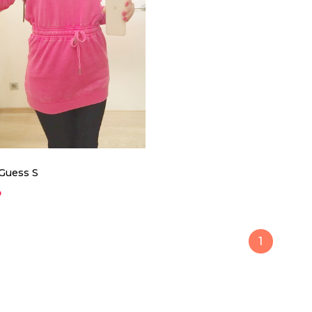
Guess S
₽
1
Туника Guess S
4100 ₽
Тепленькая туника из флиса от