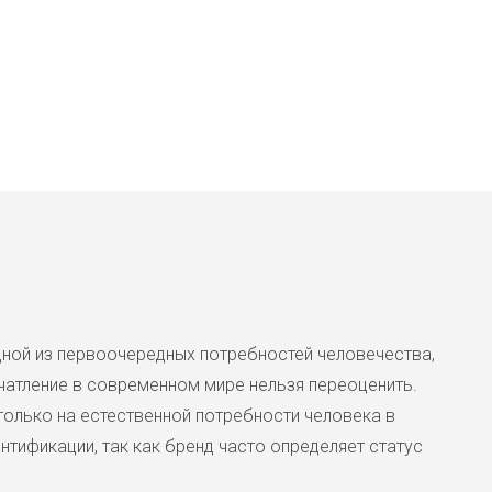
Чуть заниженная талия на рези
1
одной из первоочередных потребностей человечества,
атление в современном мире нельзя переоценить.
только на естественной потребности человека в
тификации, так как бренд часто определяет статус