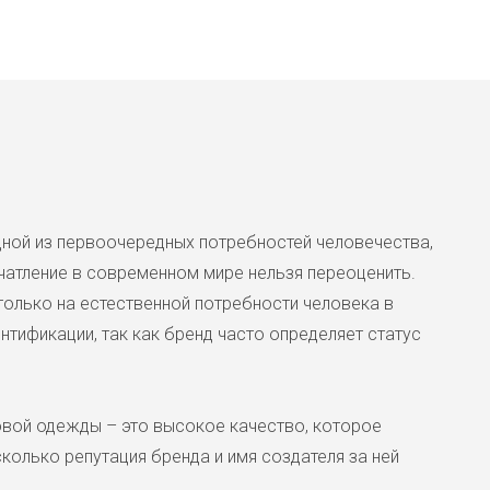
Уютная непромокаемая двухст
или осеннюю погоду от греческ
цвет легко превращается в те
трапеция с рукавом 1/2. Удобн
одной из первоочередных потребностей человечества,
атление в современном мире нельзя переоценить.
только на естественной потребности человека в
тификации, так как бренд часто определяет статус
Демисезонная куртка BSB 
5900 ₽
вой одежды – это высокое качество, которое
Уютная непромокаемая двухст
колько репутация бренда и имя создателя за ней
или осеннюю погоду от греческо
превращается в персиковый. К