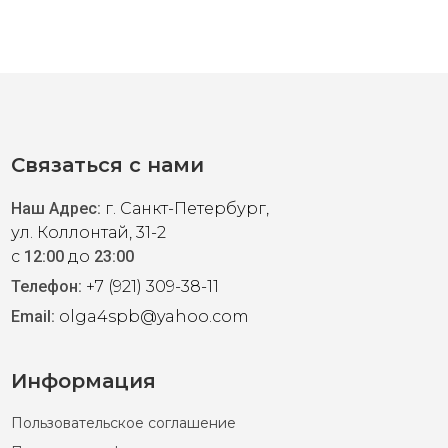
оронняя куртка на синтепоне на ветреную весеннюю
ого бренда BSB collection. Холодный серо-бежевый
плый золотисто-бежевый. Классический силуэт
ые втачные карманы. Маркировка S на размер 42.
Связаться с нами
Наш Адрес:
г. Санкт-Петербург,
ул. Коллонтай, 31-2
с
12:00
до
23:00
Телефон:
+7 (921) 309-38-11
Email:
olga4spb@yahoo.com
collection XS, S, S-M(44)
Информация
оронняя куртка на синтепоне на ветреную весеннюю
го бренда BSB collection. Белый цвет легко
Пользовательское соглашение
лассический силуэт трапеция с рукавом 1/2. Удобные