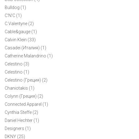
Мужское поло Tommy Hilfiger XL
Bulldog (1)
6500 ₽
C'N'C (1)
C.Valentyne (2)
Отличное мужское поло необычной расцветки. Элегантное
Cable&gauge (1)
сочетание жизнерадостного желтого и темно-синих полос.
Calvin Klein (33)
Вышитый логотип на груди.
Casadei (Италия) (1)
Catherine Malandrino (1)
Celestino (3)
Celestino (1)
Celestino (Греция) (2)
Chaniotakis (1)
Colynn (Греция) (2)
Connected Apparel (1)
Cynthia Steffe (2)
Daniel Hechter (1)
Designers (1)
DKNY (25)