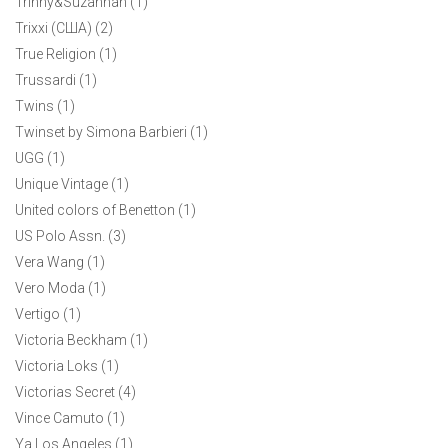
Trinny&Suzannah (1)
Trixxi (США) (2)
True Religion (1)
Trussardi (1)
Twins (1)
Twinset by Simona Barbieri (1)
UGG (1)
Unique Vintage (1)
United colors of Benetton (1)
US Polo Assn. (3)
Vera Wang (1)
Vero Moda (1)
Vertigo (1)
Мужская футболка Calvin Klein M
Victoria Beckham (1)
4500 ₽
Victoria Loks (1)
Victorias Secret (4)
Классическая футболка нейтрального черного цвета Сalvin
Vince Camuto (1)
Klein с круглым вырезом. Базовая модель. Маркировка М на
Ya Los Angeles (1)
размер 46-48. Комфортный натуральный состав. Отличный