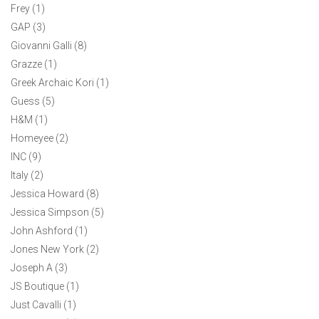
Frey (1)
цвета.
GAP (3)
Giovanni Galli (8)
Grazze (1)
Greek Archaic Kori (1)
Guess (5)
H&M (1)
Homeyee (2)
INC (9)
Italy (2)
Jessica Howard (8)
Jessica Simpson (5)
John Ashford (1)
Jones New York (2)
Joseph A (3)
JS Boutique (1)
Just Cavalli (1)