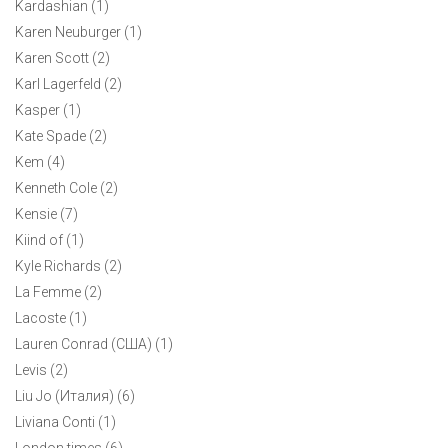
Kardashian (1)
Karen Neuburger (1)
Karen Scott (2)
Karl Lagerfeld (2)
Kasper (1)
Kate Spade (2)
Kem (4)
Kenneth Cole (2)
Kensie (7)
Мужская футболка Ralph Lauren XS
Kiind of (1)
Kyle Richards (2)
5900 ₽
La Femme (2)
Уютная футболка Ralph Lauren с круглым вырезом. Линия
Lacoste (1)
Denim& Supply в стиле casual.
Lauren Conrad (США) (1)
Levis (2)
Liu Jo (Италия) (6)
Liviana Conti (1)
London times (6)