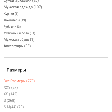
Сумки и рюкзаки (26)
Мужская одежда (107)
Куртки (1)
Джемперы (49)
Рубашки (3)
Футболки и поло (54)
Мужская обувь (1)
Аксессуары (38)
Поло мужское Ralph Lauren XS, M
6900 ₽
Классическая модель мужского поло Ralph Lauren белого
Размеры
цвета в черную полоску. Маркировка XS c черным логотипом
и маркировка М с логотипом красного цвета. Натуральный
Все Размеры (773)
состав. Custom fit. Может стать как предметом базового
XXS (27)
гардероба, так и отличным подарком.
XS (142)
S (268)
S-M(44) (70)