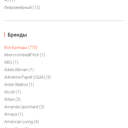
безразмерный (12)
Бренды
Мужская футболка Ralph Lauren L, XL
5900 ₽
Все Бренды (773)
Abercrombie&Fitch (1)
Классическая футболка Ralph Lauren с круглым вырезом.
Насыщенного голубого цвета с логотипом лимонного цвета.
ABG (1)
Маркировка L оверсайз на размер 50 и невысокий рост.
Adele Altman (1)
Adrianna Papell (США) (3)
Aidan Mattox (1)
Alcott (1)
Alfani (3)
Amanda Uprichard (3)
Amaya (1)
American Living (4)