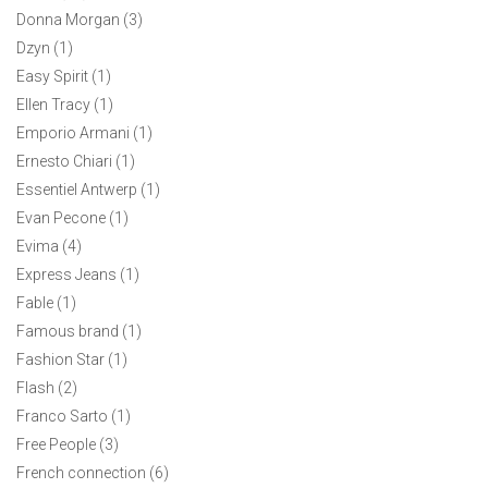
Donna Morgan (3)
Dzyn (1)
Easy Spirit (1)
Ellen Tracy (1)
Emporio Armani (1)
Ernesto Chiari (1)
Essentiel Antwerp (1)
Evan Pecone (1)
Evima (4)
Express Jeans (1)
Fable (1)
Famous brand (1)
Fashion Star (1)
Мужская футболка Ralph Lauren M
Flash (2)
Franco Sarto (1)
5900 ₽
Free People (3)
Классическая футболка Ralph Lauren с v-образным вырезом
French connection (6)
классического красного цвета с логотипом темно-синего