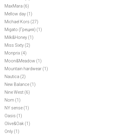
MaxMara (6)
Mellow day (1)
Michael Kors (27)
Migato (Греция) (1)
Мужская футболка Calvin Klein S
Milk&Honey (1)
4500 ₽
Miss Sixty (2)
Классическая футболка нейтрального белого цвета Сalvin
Monprix (4)
Klein с круглым вырезом.
Moon&Meadow (1)
Mountain hardwear (1)
Nautica (2)
New Balance (1)
Nine West (6)
Nom (1)
NY sense (1)
Oasis (1)
Olive&Oak (1)
Only (1)