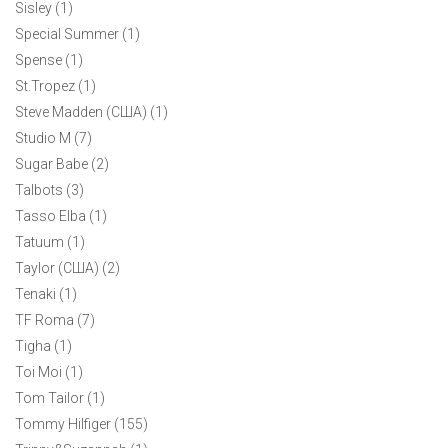
4100 ₽
Sisley (1)
Special Summer (1)
Классическая футболка Alfani с V-образным вырезом.
Spense (1)
Спокойного сиреневого цвета. Маркировка XL на р. 50-52.
Приталенный силуэт slim fit. Комфортный натуральный
St.Tropez (1)
состав. Отличный предмет базового гардероба.
Steve Madden (США) (1)
Studio M (7)
Sugar Babe (2)
Talbots (3)
Tasso Elba (1)
Tatuum (1)
Taylor (США) (2)
Tenaki (1)
TF Roma (7)
Tigha (1)
Toi Moi (1)
Tom Tailor (1)
Tommy Hilfiger (155)