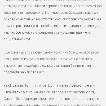
возможности произвести первое впечатление в современном
мире нельзя переоценить. Популярность брендов в наши дни
основана не только на естественной потребности человека в
Толстовка Tommy Hilfiger S
самовыражении, но и в необходимости самоидентификации,
8500 ₽
так как бренд часто определяет статус владельца и его
Теплая мужская толстовка с капюшоном Tommy Hilfiger.
социальный круг.
Линейка Tommy Jeans. 58% хлопок. Маркировка S на р.44-46.
Темно-серый меланж.
Еще одна немаловажная характеристика брендовой одежды –
это высокое качество, которое гарантирует не столько
высокая цена одежды, сколько репутация бренда и имя
создателя за ней стоящее.
Ralph Lauren, Tommy Hilfiger, Donna Karan, Abercrombie and
Fitch, Juicy couture, Calvin Klein, Michael Kors, VictoriaSecret,
Guess .. За каждым именем стоит своя история, концепция и
индивидуальный стиль... остается только примерить и узнать,