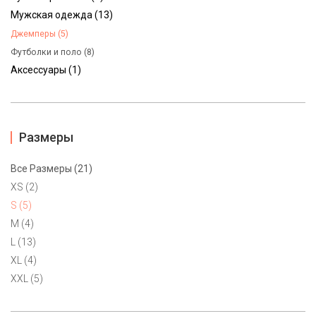
Мужская одежда (13)
Джемперы (5)
Футболки и поло (8)
Аксессуары (1)
Размеры
Мужской лонгслив Tommy Hilfiger S, L
Все Размеры (21)
6900 ₽
XS (2)
Уютный мужской лонгслив Tommy Hilfiger. Классический
S (5)
темно-синий цвет с контрастной вставкой с вышитым
M (4)
логотипом бренда. 100% хлопок. Маркировка S на р.44-46 и L
L (13)
на р.48-50.
XL (4)
XXL (5)