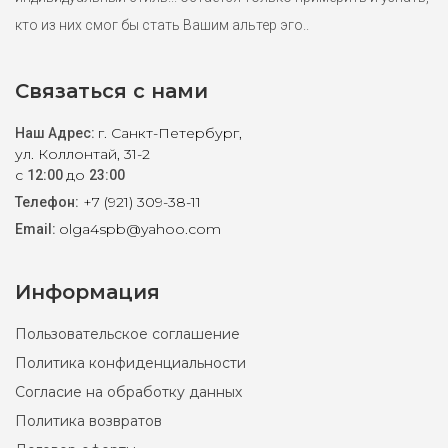
кто из них смог бы стать Вашим альтер эго..
Связаться с нами
г. Санкт-Петербург,
Наш Адрес:
ул. Коллонтай, 31-2
с
до
12:00
23:00
+7 (921) 309-38-11
Телефон:
olga4spb@yahoo.com
Email:
Информация
Пользовательское соглашение
Политика конфиденциальности
Худи Tommy Hilfiger S
Согласие на обработку данных
7900 ₽
Политика возвратов
Трикотажное мужское худи от Tommy Hilfiger. Без утеплителя.